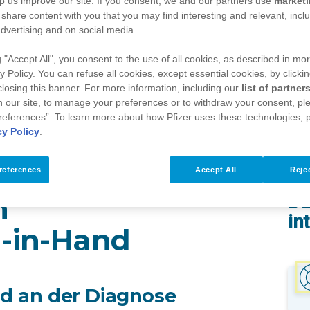
p us improve our site. If you consent, we and our partners use
market
 share content with you that you may find interesting and relevant, inclu
dvertising and on social media.
g "Accept All", you consent to the use of all cookies, as described in mor
y Policy. You can refuse all cookies, except essential cookies, by clicki
 closing this banner. For more information, including our
list of partner
 our site, to manage your preferences or to withdraw your consent, ple
references”. To learn more about how Pfizer uses these technologies, 
cy Policy
.
innen sind beteiligt?
references
Accept All
Rejec
n
Da
in
d-in-Hand
nd an der Diagnose