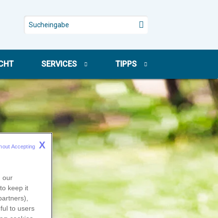
CHT
SERVICES
TIPPS
X
hout Accepting 
n our
to keep it
partners),
ful to users