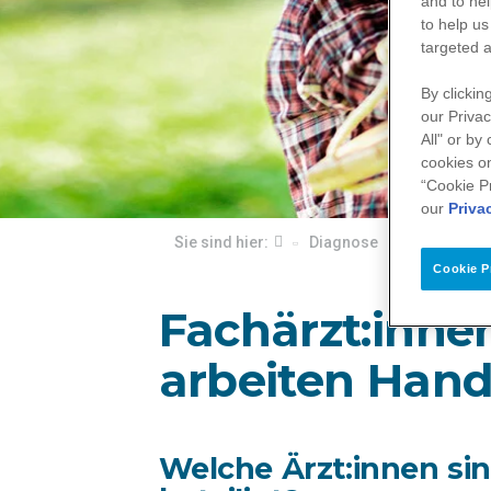
and to hel
to help us
targeted a
By clickin
our Privac
All" or by
cookies on
“Cookie P
our
Priva
Sie sind hier:
Diagnose
Welche Ärzt:
Cookie P
Fachärzt:inne
arbeiten Han
Welche Ärzt:innen si