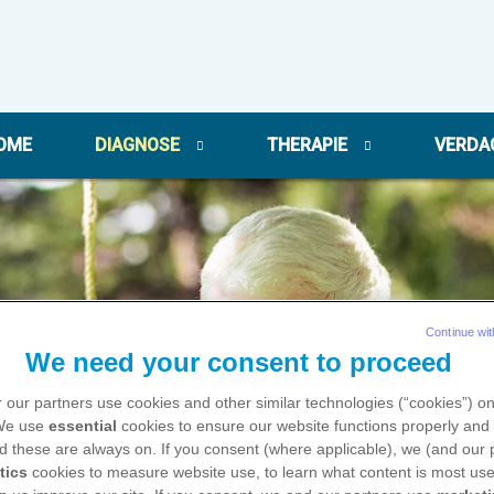
OME
DIAGNOSE
THERAPIE
VERDA
Continue wit
We need your consent to proceed
 our partners use cookies and other similar technologies (“cookies”) o
 We use
essential
cookies to ensure our website functions properly and 
d these are always on. If you consent (where applicable), we (and our 
tics
cookies to measure website use, to learn what content is most use