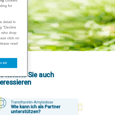
ing
cookies
ding for
e detail in
ng "Decline
s
who drop
ase click on
please read
t All
s könnte Sie auch
teressieren
Transthyretin-Amyloidose
Wie kann ich als Partner
unterstützen?