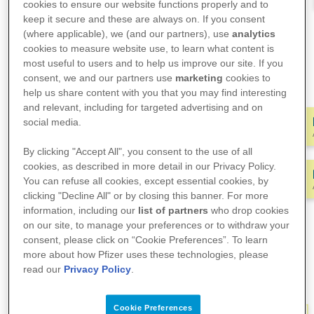
mit medizinischem
cookies to ensure our website functions properly and to
Fachpersonal vor?
keep it secure and these are always on. If you consent
(where applicable), we (and our partners), use
analytics
cookies to measure website use, to learn what content is
Füllen Sie den Fragebogen aus
most useful to users and to help us improve our site. If you
Bereiten Sie jeden Termin gut vor, damit Sie während des
consent, we and our partners use
marketing
cookies to
Termins nichts vergessen und Fragen stellen können.
help us share content with you that you may find interesting
Das Dialogwerkzeug hilft Ihnen, Ihre
Amyloidose
and relevant, including for targeted advertising and on
Symptome
zu strukturieren und gibt Hilfestellung,
social media.
welche Fragen für Sie wichtig sein könnten.
By clicking "Accept All", you consent to the use of all
cookies, as described in more detail in our Privacy Policy.
Nutzen Sie das Dialogwerkzeug „
VERDACHT
“, wenn Sie
You can refuse all cookies, except essential cookies, by
vermuten, dass Sie an ATTR-Amyloidose erkrankt sein
clicking "Decline All" or by closing this banner. For more
könnten. Nutzen Sie das Dialogwerkzeug „
THERAPIE
“,
information, including our
list of partners
who drop cookies
wenn Ihre Diagnose bereits gesichert ist und Sie Ihren
on our site, to manage your preferences or to withdraw your
nächsten Termin gut strukturieren möchten.
consent, please click on “Cookie Preferences”. To learn
more about how Pfizer uses these technologies, please
read our
Privacy Policy
.
Amyloidose-Check
Cookie Preferences