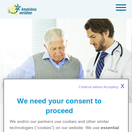
Home
Mobile
page
menu
Skip
to
main
content
X
Continue without Accepting 
We need your consent to
proceed
Sie sind hier:
Therapie
Dialogwerkzeug
We and/or our partners use cookies and other similar
Wie bereite ich ein Gespräch
technologies (“cookies”) on our website. We use
essential