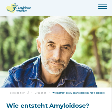
Home
Mobile
page
menu
Skip
to
main
content
Sie sind hier:
Ursachen
Wie kommt es zu Transthyretin-Amyloidose?
Wie entsteht Amyloidose?