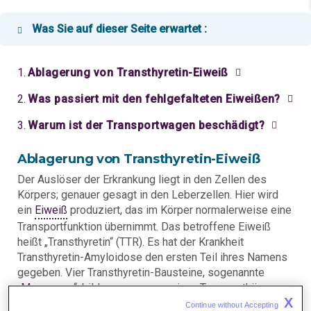
Was Sie auf dieser Seite erwartet :
Ablagerung von Transthyretin-Eiweiß
Was passiert mit den fehlgefalteten Eiweißen?
Warum ist der Transportwagen beschädigt?
Ablagerung von Transthyretin-Eiweiß
Der Auslöser der Erkrankung liegt in den Zellen des
Körpers; genauer gesagt in den Leberzellen. Hier wird
ein
Eiweiß
produziert, das im Körper normalerweise eine
Transportfunktion übernimmt. Das betroffene Eiweiß
heißt „Transthyretin“ (TTR). Es hat der Krankheit
Transthyretin-Amyloidose den ersten Teil ihres Namens
gegeben. Vier Transthyretin-Bausteine, sogenannte
„
Monomere
“, bilden zusammen einen Transportkörper –
X
so wie vier Räder einen „Transportwagen“ bilden. Bei
Continue without Accepting 