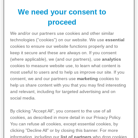
gesunden Menschen ist das Transthyretin für den
Transport von Vitamin A und Schilddrüsenhormonen
We need your consent to
verantwortlich.
proceed
We and/or our partners use cookies and other similar
Bei Amyloidose-Patient:innen ist der „Transportwagen“
technologies (“cookies”) on our website. We use
essential
beschädigt:
cookies to ensure our website functions properly and to
keep it secure and these are always on. If you consent
(where applicable), we (and our partners), use
analytics
cookies to measure website use, to learn what content is
Er ist nicht stabil und fällt auseinander. Die Einzelteile
most useful to users and to help us improve our site. If you
verklumpen und können ihre biologische
consent, we and our partners use
marketing
cookies to
Transportfunktion nicht mehr erfüllen. Für den Körper
help us share content with you that you may find interesting
sind diese Eiweiße unbrauchbar geworden.
and relevant, including for targeted advertising and on
Mediziner:innen sprechen von fehlgefalteten Eiweißen,
social media.
die sich im Körper ablagern.
By clicking "Accept All", you consent to the use of all
cookies, as described in more detail in our Privacy Policy.
You can refuse all cookies, except essential cookies, by
clicking "Decline All" or by closing this banner. For more
information, including our
list of partners
who drop cookies