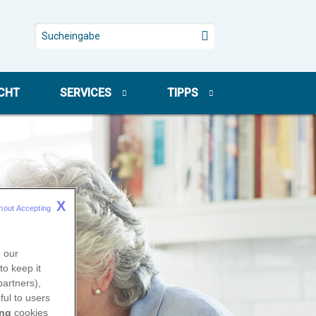
CHT
SERVICES
TIPPS
X
hout Accepting 
n our
to keep it
partners),
ful to users
ing
cookies