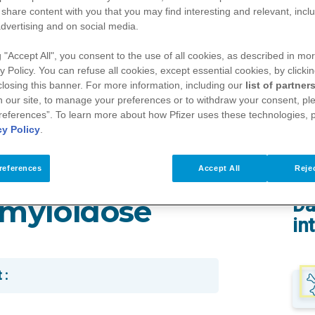
 share content with you that you may find interesting and relevant, inclu
dvertising and on social media.
g "Accept All", you consent to the use of all cookies, as described in mor
y Policy. You can refuse all cookies, except essential cookies, by clicki
 closing this banner. For more information, including our
list of partner
 our site, to manage your preferences or to withdraw your consent, ple
references”. To learn more about how Pfizer uses these technologies, 
cy Policy
.
nsthyretin-Amyloidose?
references
Accept All
Rejec
Amyloidose
Da
in
 :