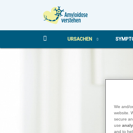
Home
page
URSACHEN
SYMPT
Skip
to
main
content
We and/or
website.
secure an
use
analy
and to hel