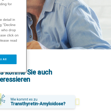
ding for
e detail in
ng "Decline
s
who drop
ase click on
please read
t All
s könnte Sie auch
teressieren
Wie kommt es zu
Transthyretin-Amyloidose?