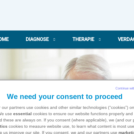
OME
DIAGNOSE
THERAPIE
VERDA
Continue wit
We need your consent to proceed
 our partners use cookies and other similar technologies (“cookies”) o
 We use
essential
cookies to ensure our website functions properly and 
d these are always on. If you consent (where applicable), we (and our 
tics
cookies to measure website use, to learn what content is most use
p us improve our site. If you consent, we and our partners use
market