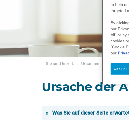
to help us
targeted a
By clickin
our Privac
All" or by
cookies on
“Cookie P
our
Priva
Sie sind hier:
Ursachen
Was ist Tra
Cookie P
Ursache der 
Was Sie auf dieser Seite erwartet