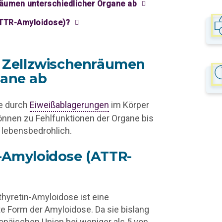
räumen unterschiedlicher Organe ab
ATTR-Amyloidose)?
in Zellzwischenräumen
gane ab
ie durch
Eiweißablagerungen
im Körper
önnen zu Fehlfunktionen der Organe bis
 lebensbedrohlich.
n-Amyloidose (ATTR-
thyretin-Amyloidose ist eine
e Form der Amyloidose.
Da sie bislang
ropäischen Union bei weniger als 5 von